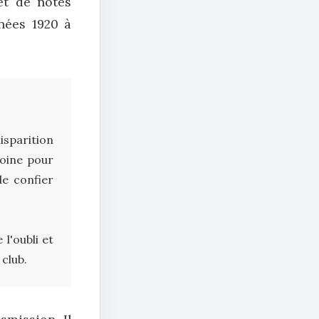
et de notes
nées 1920 à
isparition
moine pour
de confier
l'oubli et
 club.