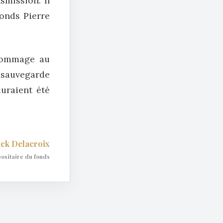
smission. Il
Fonds Pierre
 hommage au
de sauvegarde
auraient été
ick Delacroix
ositaire du fonds