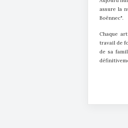
Aujourd'hui
assure la 
Boënnec"
.
Chaque art
travail de f
de sa famil
définitivem