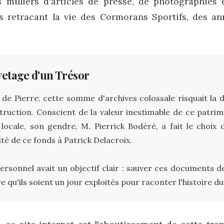
s milliers d'articles de presse, de photographies 
s retracant la vie des Cormorans Sportifs, des an
vetage d'un Trésor
de Pierre, cette somme d'archives colossale risquait la d
struction. Conscient de la valeur inestimable de ce patri
e locale, son gendre,
M. Pierrick Bodéré
, a fait le choix 
lité de ce fonds à
Patrick Delacroix
.
rsonnel avait un objectif clair : sauver ces documents de 
 qu'ils soient un jour exploités pour raconter l'histoire du