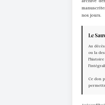
archivé de
manuscrite
nos jours.
Le Sau
Au décès 
ou la de
l'histoir
l'intégra
Ce don pe
permettre