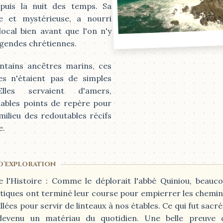
puis la nuit des temps. Sa
e et mystérieuse, a nourri
 local bien avant que l'on n'y
égendes chrétiennes.
ntains ancêtres marins, ces
es n'étaient pas de simples
Elles servaient d'amers,
ables points de repère pour
milieu des redoutables récifs
e.
e l'Histoire :
Comme le déplorait l'abbé Quiniou, beauc
ntiques ont terminé leur course pour empierrer les chemin
illées pour servir de linteaux à nos étables. Ce qui fut sacré 
devenu un matériau du quotidien. Une belle preuve 