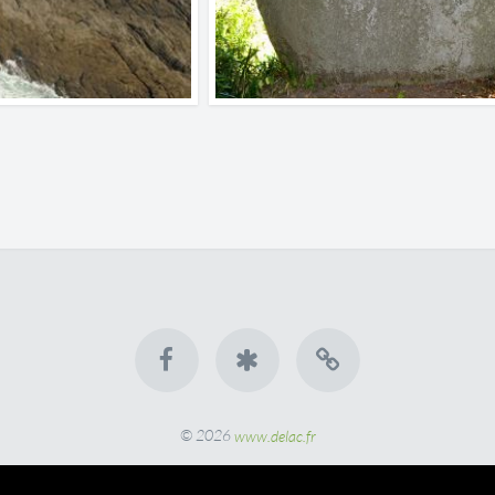
© 2026
www.delac.fr
• Site personnel de Patrick Delacroix