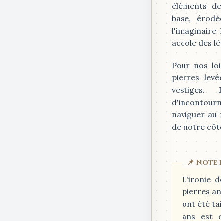
éléments de
base, érodé
l'imaginaire
accole des l
Pour nos loi
pierres levé
vestiges. 
d'incontourn
naviguer au 
de notre côt
L'ironie d
pierres a
ont été ta
ans est 