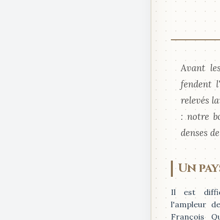
Avant le
fendent 
relevés l
: notre b
denses de
Un pay
Il est diffi
l'ampleur de
François Qu