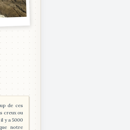
oup de ces
s creux ou
il y a 5000
que notre