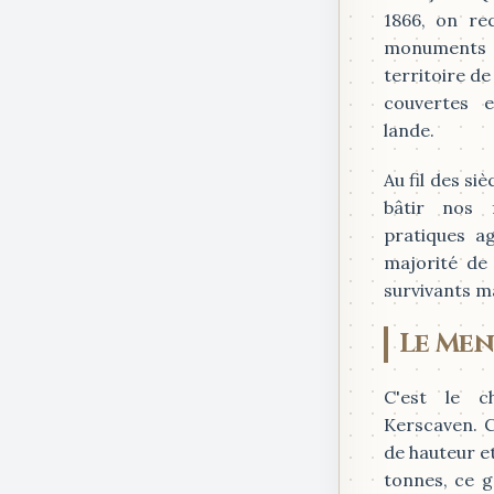
1866, on re
monuments 
territoire d
couvertes 
lande.
Au fil des si
bâtir nos 
pratiques ag
majorité de 
survivants m
Le Men
C'est le c
Kerscaven. C
de hauteur e
tonnes, ce g