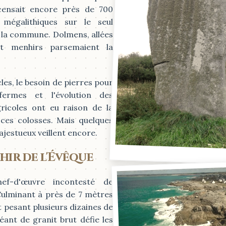
censait encore près de
700
mégalithiques
sur le seul
e la commune. Dolmens, allées
et menhirs parsemaient la
ècles, le besoin de pierres pour
fermes et l'évolution des
ricoles ont eu raison de la
ces colosses. Mais quelques
ajestueux veillent encore.
hir de l'Évêque
hef-d'œuvre incontesté de
ulminant à près de 7 mètres
t pesant plusieurs dizaines de
éant de granit brut défie les