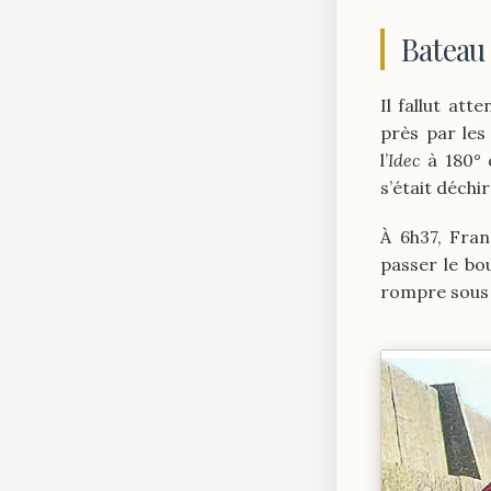
Bateau 
Il fallut att
près par les
l’
Idec
à 180° d
s’était déchi
À 6h37, Fran
passer le bou
rompre sous l