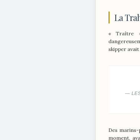
La Tra
« Traître »
dangereusem
skipper avait
— LE
Des marins-
moment, avai