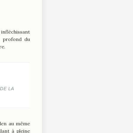
nfléchissant
l profond du
re.
DE LA
uden au même
lant à pleine