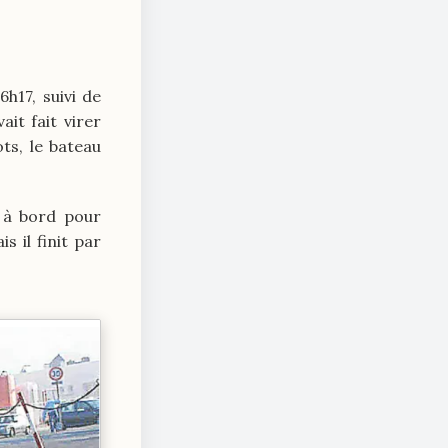
h17, suivi de
it fait virer
ots, le bateau
r à bord pour
s il finit par