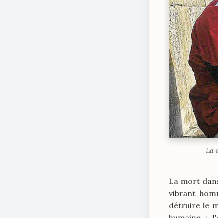
La 
La mort dans
vibrant homm
détruire le
humaine : l'