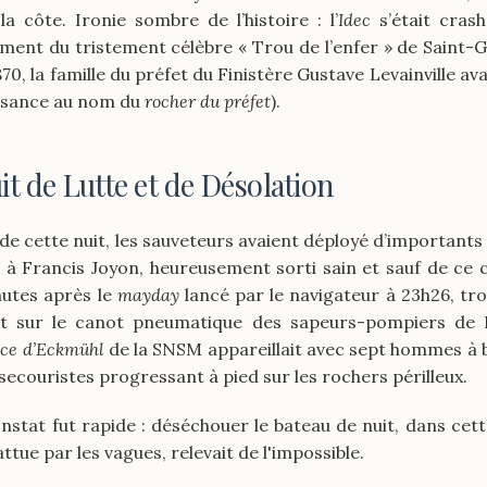
la côte. Ironie sombre de l’histoire : l’
Idec
s’était cras
ment du tristement célèbre « Trou de l’enfer » de Saint-Gu
70, la famille du préfet du Finistère Gustave Levainville ava
ssance au nom du
rocher du préfet
).
t de Lutte et de Désolation
 de cette nuit, les sauveteurs avaient déployé d’important
e à Francis Joyon, heureusement sorti sain et sauf de ce c
nutes après le
mayday
lancé par le navigateur à 23h26, tro
t sur le canot pneumatique des sapeurs-pompiers de 
nce d’Eckmühl
de la SNSM appareillait avec sept hommes à b
secouristes progressant à pied sur les rochers périlleux.
nstat fut rapide : déséchouer le bateau de nuit, dans cet
attue par les vagues, relevait de l'impossible.