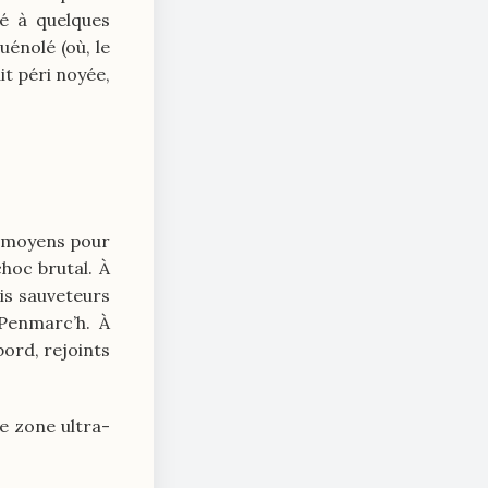
hé à quelques
énolé (où, le
it péri noyée,
s moyens pour
hoc brutal. À
is sauveteurs
Penmarc’h. À
ord, rejoints
te zone ultra-