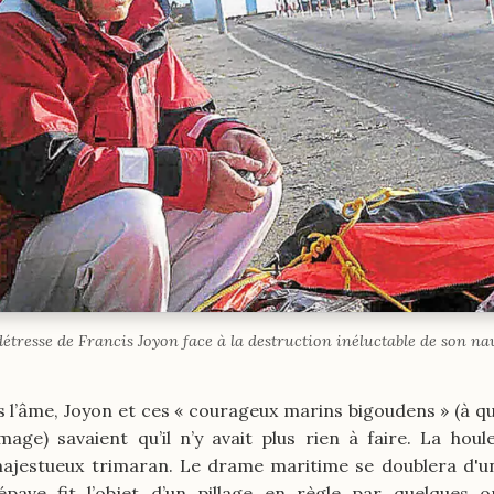
détresse de Francis Joyon face à la destruction inéluctable de son nav
 l’âme, Joyon et ces « courageux marins bigoudens » (à qui
age) savaient qu’il n’y avait plus rien à faire. La houl
 majestueux trimaran. Le drame maritime se doublera d'
épave fit l’objet d’un pillage en règle par quelques o