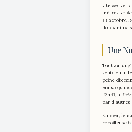
vitesse vers 
mètres seule
10 octobre 18
donnant nai
Une Nui
Tout au long
venir en aid
peine dix mi
embarquaien
23h41, le
Pri
par d'autres 
En mer, le co
rocailleuse b