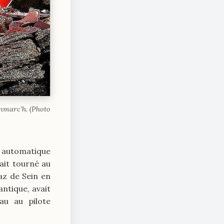
enmarc’h. (Photo
 automatique
ait tourné au
az de Sein en
ntique, avait
au au pilote