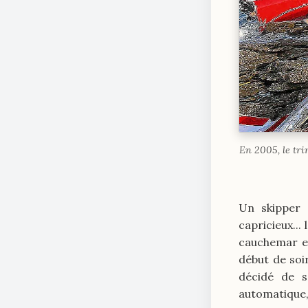
En 2005, le tri
Un skipper 
capricieux..
cauchemar en
début de soi
décidé de s
automatique, 