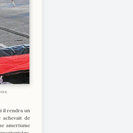
ire.
 il rendra un
e achevait de
une amertume
pportunistes,