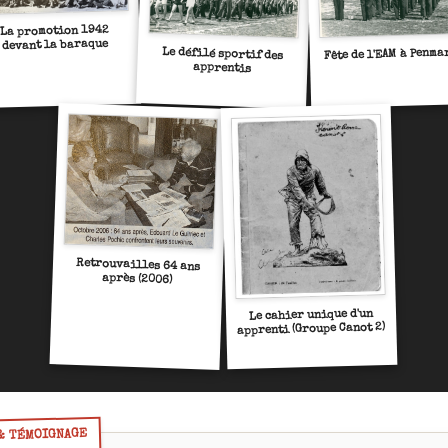
La promotion 1942
devant la baraque
Le défilé sportif des
Fête de l'EAM à Penma
apprentis
Retrouvailles 64 ans
après (2006)
Le cahier unique d'un
apprenti (Groupe Canot 2)