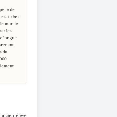
pelle de
est fixée :
 de morale
par les
ne longue
prenant
rs du
 000
llement
'ancien élève