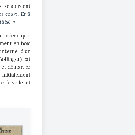
s, se souvient
s cours. Et il
ilisé. »
de mécanique.
ement en bois
interne d'un
ollinger) est
r et démarrer
 initialement
e à voile et