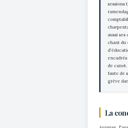
sessions t
ramendage
comptabil
charpenta
aussi ses 
chant du
d'éducati
encadrés 
de canot.
faute de s
grève dan
La conc
Assurer l'as