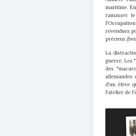
maritime. En
ramasser le
l'Occupatio
revendues po
précieux (beu
La distracti
guerre. Les "
des "macaro
allemandes é
d'un élève 
l'atelier de l'