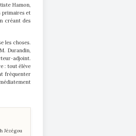
ptiste Hamon,
s primaires et
en créant des
se les choses.
M. Durandin,
teur-adjoint.
 : tout élève
nt fréquenter
mmédiatement
eph Jézégou