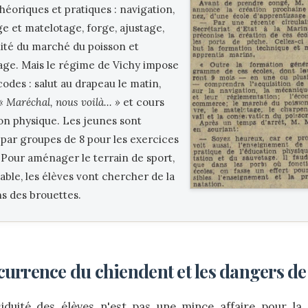
héoriques et pratiques : navigation,
 et matelotage, forge, ajustage,
ité du marché du poisson et
ge. Mais le régime de Vichy impose
codes : salut au drapeau le matin,
« Maréchal, nous voilà... »
et cours
on physique. Les jeunes sont
par groupes de 8 pour les exercices
 Pour aménager le terrain de sport,
able, les élèves vont chercher de la
s des brouettes.
urrence du chiendent et les dangers de
siduité des élèves n'est pas une mince affaire pour l