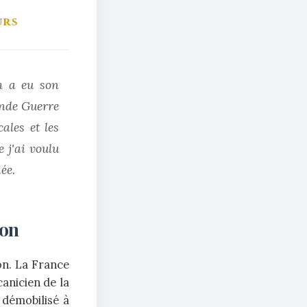
urs
’h a eu son
onde Guerre
ales et les
 j'ai voulu
ée.
ion
on. La France
anicien de la
 démobilisé à