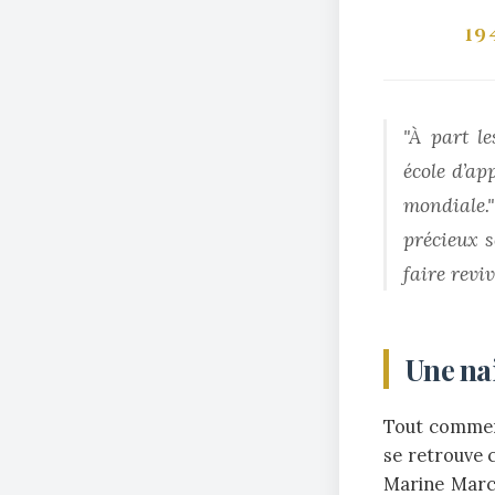
19
"À part l
école d’ap
mondiale."
précieux s
faire revi
Une na
Tout commenc
se retrouve 
Marine March