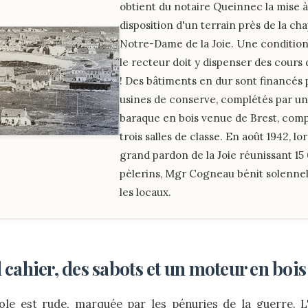
obtient du notaire Queinnec la mise à
disposition d'un terrain près de la cha
Notre-Dame de la Joie. Une condition 
le recteur doit y dispenser des cours
! Des bâtiments en dur sont financés 
usines de conserve, complétés par u
baraque en bois venue de Brest, com
trois salles de classe. En août 1942, lo
grand pardon de la Joie réunissant 15
pèlerins, Mgr Cogneau bénit solenne
les locaux.
 cahier, des sabots et un moteur en bois
cole est rude, marquée par les pénuries de la guerre. L