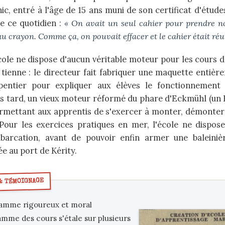
c, entré à l'âge de 15 ans muni de son certificat d'étude
de ce quotidien :
« On avait un seul cahier pour prendre no
 au crayon. Comme ça, on pouvait effacer et le cahier était réut
école ne dispose d'aucun véritable moteur pour les cours 
 tienne : le directeur fait fabriquer une maquette entièr
pentier pour expliquer aux élèves le fonctionnement 
lus tard, un vieux moteur réformé du phare d'Eckmühl (un B
rmettant aux apprentis de s'exercer à monter, démonte
Pour les exercices pratiques en mer, l'école ne dispose
barcation, avant de pouvoir enfin armer une baleinièr
e au port de Kérity.
amme rigoureux et moral
mme des cours s'étale sur plusieurs