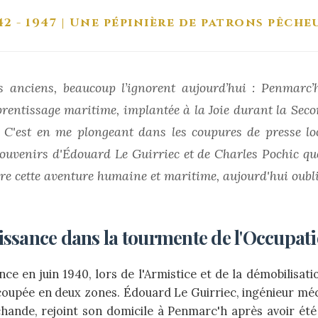
42 - 1947 | Une pépinière de patrons pêche
es anciens, beaucoup l’ignorent aujourd’hui : Penmarc
prentissage maritime, implantée à la Joie durant la Sec
 C'est en me plongeant dans les coupures de presse loc
ouvenirs d'Édouard Le Guirriec et de Charles Pochic que
vre cette aventure humaine et maritime, aujourd'hui oubli
issance dans la tourmente de l'Occupat
e en juin 1940, lors de l'Armistice et de la démobilisati
coupée en deux zones. Édouard Le Guirriec, ingénieur méc
ande, rejoint son domicile à Penmarc'h après avoir été