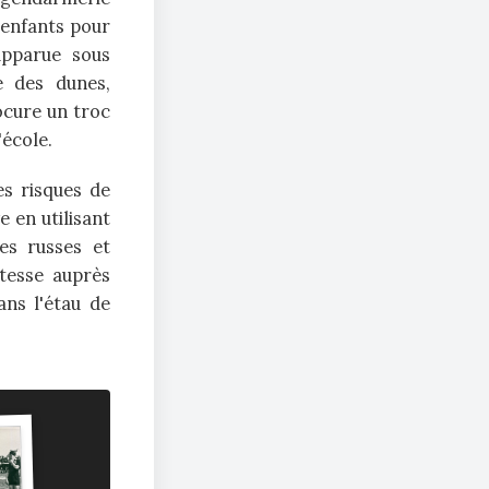
 enfants pour
apparue sous
e des dunes,
ocure un troc
'école.
es risques de
e en utilisant
es russes et
stesse auprès
ns l'étau de